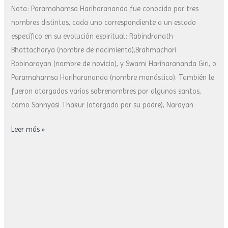
Nota: Paramahamsa Hariharananda fue conocido por tres
nombres distintos, cada uno correspondiente a un estado
específico en su evolución espiritual: Rabindranath
Bhattacharya (nombre de nacimiento),Brahmachari
Robinarayan (nombre de novicio), y Swami Hariharananda Giri, o
Paramahamsa Hariharananda (nombre monástico). También le
fueron otorgados varios sobrenombres por algunos santos,
como Sannyasi Thakur (otorgado por su padre), Narayan
Leer más »
El
cantante
y
contante
monje