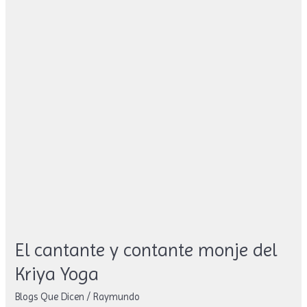
del
Kriya
Yoga
El cantante y contante monje del
Kriya Yoga
Blogs Que Dicen
/
Raymundo