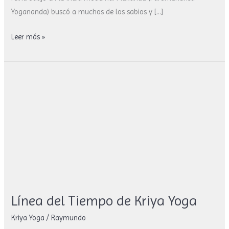
Yogananda) buscó a muchos de los sabios y […]
Leer más »
Línea
del
Tiempo
de
Kriya
Yoga
Línea del Tiempo de Kriya Yoga
Kriya Yoga
/
Raymundo